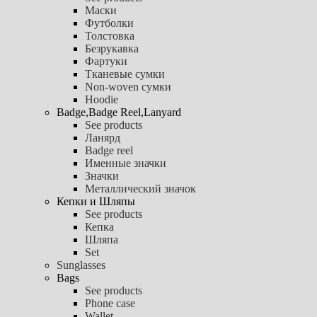
Маски
Футболки
Толстовка
Безрукавка
Фартуки
Тканевые сумки
Non-woven сумки
Hoodie
Badge,Badge Reel,Lanyard
See products
Ланярд
Badge reel
Именные значки
Значки
Металлический значок
Кепки и Шляпы
See products
Кепка
Шляпа
Set
Sunglasses
Bags
See products
Phone case
Wallet