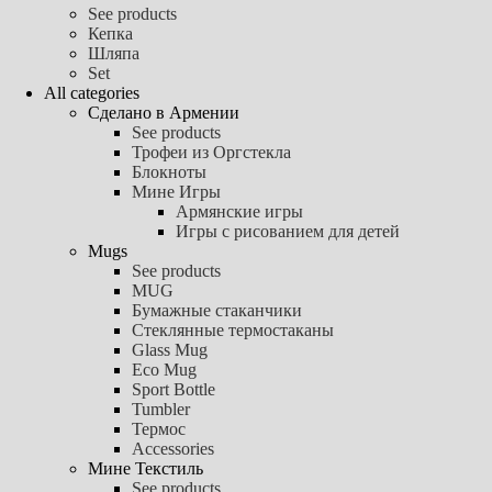
See products
Кепка
Шляпа
Set
All categories
Сделано в Армении
See products
Трофеи из Оргстекла
Блокноты
Мине Игры
Армянские игры
Игры с рисованием для детей
Mugs
See products
MUG
Бумажные стаканчики
Стеклянные термостаканы
Glass Mug
Eco Mug
Sport Bottle
Tumbler
Термос
Accessories
Мине Текстиль
See products