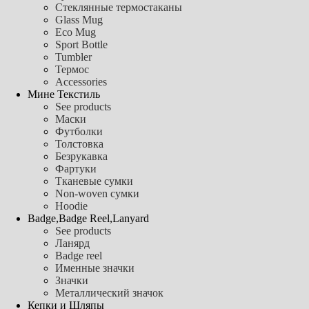
Стеклянные термостаканы
Glass Mug
Eco Mug
Sport Bottle
Tumbler
Термос
Accessories
Мине Текстиль
See products
Маски
Футболки
Толстовка
Безрукавка
Фартуки
Тканевые сумки
Non-woven сумки
Hoodie
Badge,Badge Reel,Lanyard
See products
Ланярд
Badge reel
Именные значки
Значки
Металлический значок
Кепки и Шляпы