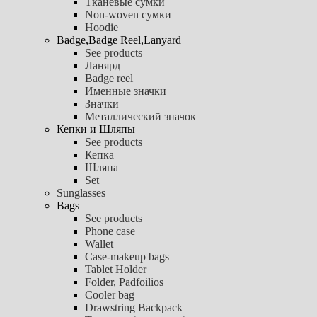
Тканевые сумки
Non-woven сумки
Hoodie
Badge,Badge Reel,Lanyard
See products
Ланярд
Badge reel
Именные значки
Значки
Металлический значок
Кепки и Шляпы
See products
Кепка
Шляпа
Set
Sunglasses
Bags
See products
Phone case
Wallet
Case-makeup bags
Tablet Holder
Folder, Padfoilios
Cooler bag
Drawstring Backpack