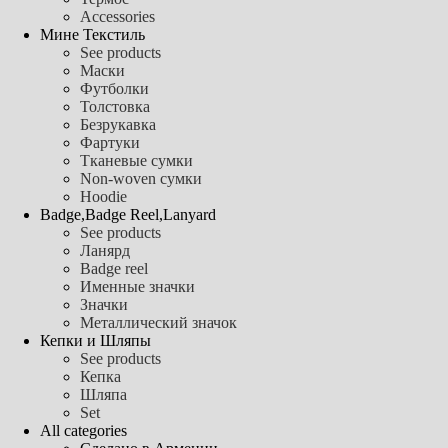
Accessories
Мине Текстиль
See products
Маски
Футболки
Толстовка
Безрукавка
Фартуки
Тканевые сумки
Non-woven сумки
Hoodie
Badge,Badge Reel,Lanyard
See products
Ланярд
Badge reel
Именные значки
Значки
Металлический значок
Кепки и Шляпы
See products
Кепка
Шляпа
Set
All categories