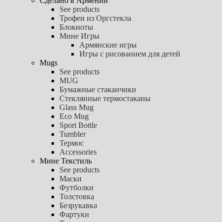
Сделано в Армении
See products
Трофеи из Оргстекла
Блокноты
Мине Игры
Армянские игры
Игры с рисованием для детей
Mugs
See products
MUG
Бумажные стаканчики
Стеклянные термостаканы
Glass Mug
Eco Mug
Sport Bottle
Tumbler
Термос
Accessories
Мине Текстиль
See products
Маски
Футболки
Толстовка
Безрукавка
Фартуки