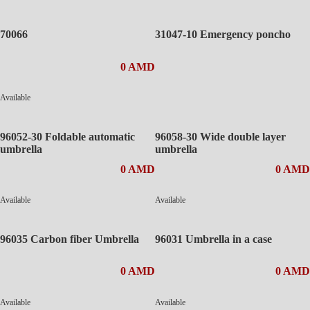
70066
31047-10 Emergency poncho
0 AMD
Available
96052-30 Foldable automatic
96058-30 Wide double layer
umbrella
umbrella
0 AMD
0 AMD
Available
Available
96035 Carbon fiber Umbrella
96031 Umbrella in a case
0 AMD
0 AMD
Available
Available