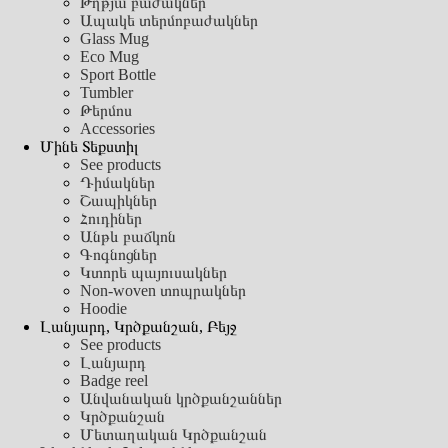
Թղթյա բաժակներ
Ապակե տերմոբաժակներ
Glass Mug
Eco Mug
Sport Bottle
Tumbler
Թերմոս
Accessories
Մինե Տեքստիլ
See products
Դիմակներ
Շապիկներ
Հուդիներ
Անթև բաճկոն
Գոգնոցներ
Կտորե պայուսակներ
Non-woven տոպրակներ
Hoodie
Լանյարդ, Կրծքանշան, Բեյջ
See products
Լանյարդ
Badge reel
Անվանական կրծքանշաններ
Կրծքանշան
Մետաղական Կրծքանշան