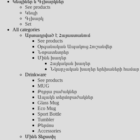
Կեպիներ և Գլխարկներ
See products
Կեպի
Գլխարկ
Set
All categories
Արտադրված է Հայաստանում
See products
Օրգանական Ապակուց Հուշանվեր
Նոթատետրեր
Մինե խաղեր
Հայկական խաղեր
Նկարչական խաղեր երեխաների համար
Drinkware
See products
MUG
Թղթյա բաժակներ
Ապակե տերմոբաժակներ
Glass Mug
Eco Mug
Sport Bottle
Tumbler
Թերմոս
Accessories
Մինե Տեքստիլ