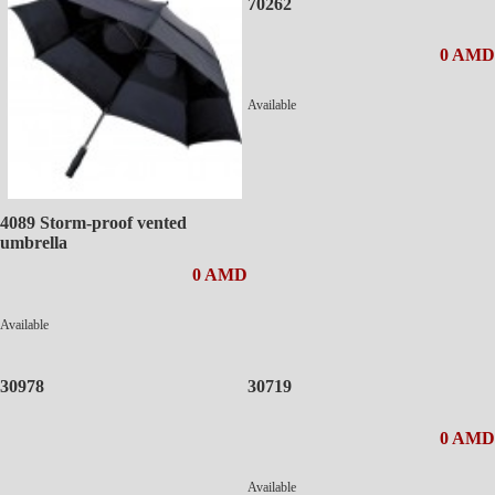
70262
0 AMD
Available
4089 Storm-proof vented
umbrella
0 AMD
Available
30978
30719
0 AMD
Available