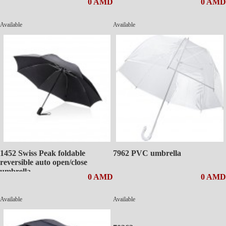
0 AMD
0 AMD
Available
Available
1452 Swiss Peak foldable
7962 PVC umbrella
reversible auto open/close
umbrella
0 AMD
0 AMD
Available
Available