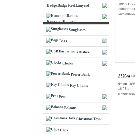
Флэш USB 
Badge,Badge Reel,Lanyard
поворотн
механизмом
Кепки и Шляпы
Sunglasses
Bags
USB flashes
Clocks
Power Bank
2326m Ф
Флэш USB
Key Chains
16 ГБ в
минималис
Pens
Baloons
Christmas Toys
Clips