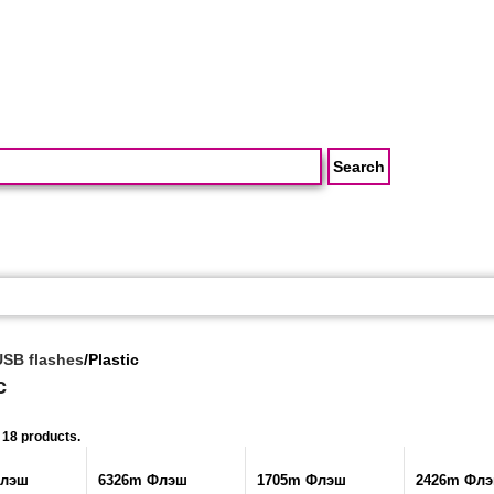
USB flashes
/
Plastic
c
 18 products.
Флэш
6326m Флэш
1705m Флэш
2426m Фл