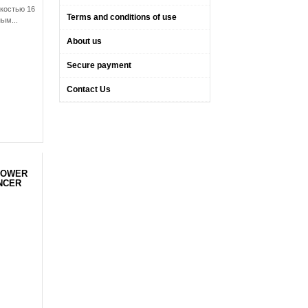
костью 16
Terms and conditions of use
ым...
About us
Secure payment
Contact Us
POWER
NCER