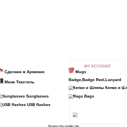
MY ACCOUNT
Сделано в Армении
Mugs
My orders
Badge,Badge Reel,Lanyard
Мине Текстиль
My credit slips
Кепки и Ш
My addresses
Sunglasses
Bags
My personal info
USB flashes
Referral program
My alerts
Browse the mobile site