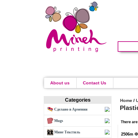
About us
Contact Us
Categories
Home
/
Plasti
Сделано в Армении
Mugs
There are
Мине Текстиль
2506m 