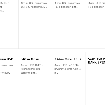
32 ГБ с
Флэш USB емкостью
Флэш USB емкостью 16
Флэш USB ем
ым
16 ГБ С поворотным...
ГБ, с поворотным...
ГБ с поворотн
,...
лэш USB
3426m Флэш
3326m Флэш USB
5242 USB 
BANK SPE
 емкостью
Флэш USB 16 ГБ с
Флэш USB на 16 ГБ с
инновационным
подключением типа C
тичном...
выдвижным...
и...