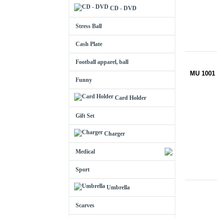
CD - DVD
Stress Ball
Cash Plate
Football apparel, ball
MU 1001
Funny
Card Holder
Gift Set
Charger
Medical
Sport
Umbrella
Scarves