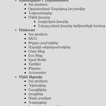
Արտադրված է Հայաստանում
See products
Օրգանական Ապակուց Հուշանվեր
Նոթատետրեր
Մինե խաղեր
Հայկական խաղեր
Նկարչական խաղեր երեխաների համար
Drinkware
See products
MUG
Թղթյա բաժակներ
Ապակե տերմոբաժակներ
Glass Mug
Eco Mug
Sport Bottle
Tumbler
Թերմոս
Accessories
Մինե Տեքստիլ
See products
Դիմակներ
Շապիկներ
Հուդիներ
Անթև բաճկոն
Գոգնոցներ