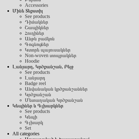
Accessories
Մինե Տեքստիլ
See products
Դիմակներ
Շապիկներ
Հուդիներ
Անթև բաճկոն
Գոգնոցներ
Կտորե պայուսակներ
Non-woven տոպրակներ
Hoodie
Լանյարդ, Կրծքանշան, Բեյջ
See products
Լանյարդ
Badge reel
Անվանական կրծքանշաններ
Կրծքանշան
Մետաղական Կրծքանշան
Կեպիներ և Գլխարկներ
See products
Կեպի
Գլխարկ
Set
All categories