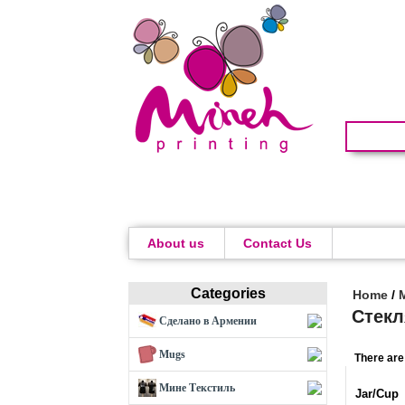
About us
Contact Us
Categories
Home
/
Стекл
Сделано в Армении
Mugs
There are
Мине Текстиль
Jar/Cup