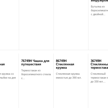
инфузеро
Бутылка из
боросиликатн
с двойной...
76749H Чашка для
86749H
36749H
ная
путешествия
Стеклянная
Стеклянны
кружка
термостак
Термостакан из
я кружка со
Стеклянная кружка
Стеклянный
боросиликатного стекла
лыбки на дне
емкостью до 390 мл.
термостакан 
с...
до 330 мл....