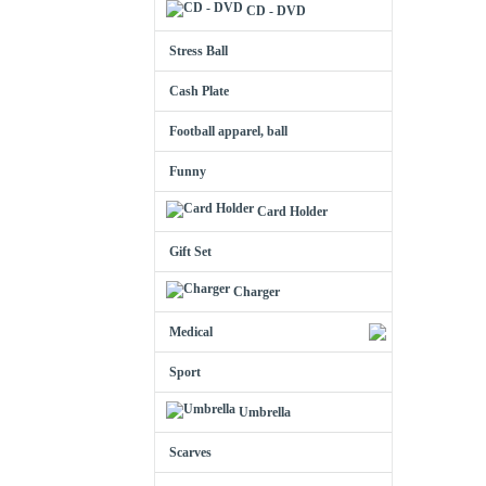
CD - DVD
Stress Ball
Cash Plate
Football apparel, ball
Funny
Card Holder
Gift Set
Charger
Medical
Sport
Umbrella
Scarves