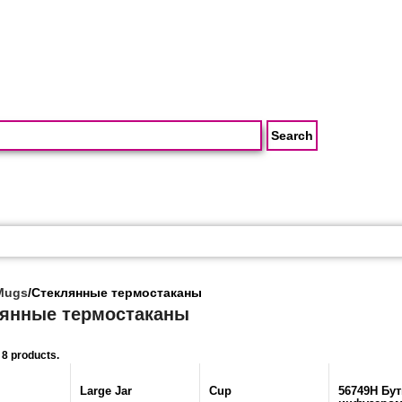
Mugs
/
Стеклянные термостаканы
янные термостаканы
 8 products.
Large Jar
Cup
56749H Бу