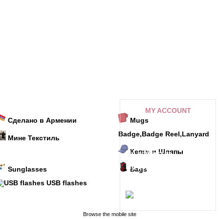
MY ACCOUNT
Сделано в Армении
Mugs
My orders
Badge,Badge Reel,Lanyard
Мине Текстиль
My credit slips
Кепки и Шляпы
My addresses
My personal info
Sunglasses
Bags
Referral program
USB flashes
My alerts
Browse the mobile site