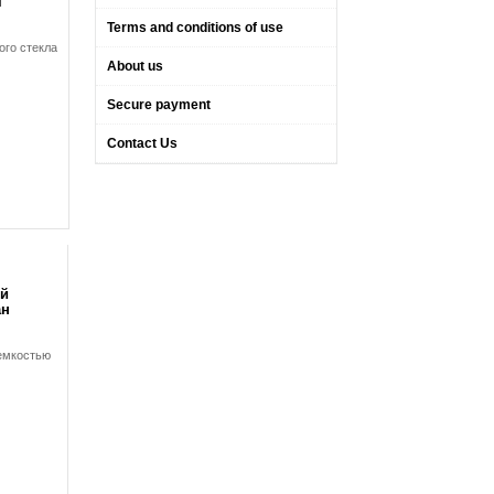
м
Terms and conditions of use
ого стекла
About us
Secure payment
Contact Us
й
ан
емкостью