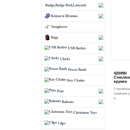
Badge,Badge Reel,Lanyard
Кепки и Шляпы
Sunglasses
Bags
USB flashes
Clocks
Power Bank
42049H
Стеклян
Key Chains
кружка
Стеклянна
Pens
смайлом у
и...
Baloons
Christmas Toys
Clips