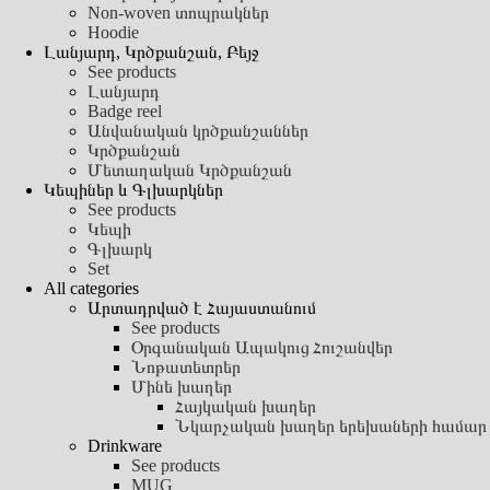
Non-woven տոպրակներ
Hoodie
Լանյարդ, Կրծքանշան, Բեյջ
See products
Լանյարդ
Badge reel
Անվանական կրծքանշաններ
Կրծքանշան
Մետաղական Կրծքանշան
Կեպիներ և Գլխարկներ
See products
Կեպի
Գլխարկ
Set
All categories
Արտադրված է Հայաստանում
See products
Օրգանական Ապակուց Հուշանվեր
Նոթատետրեր
Մինե խաղեր
Հայկական խաղեր
Նկարչական խաղեր երեխաների համար
Drinkware
See products
MUG